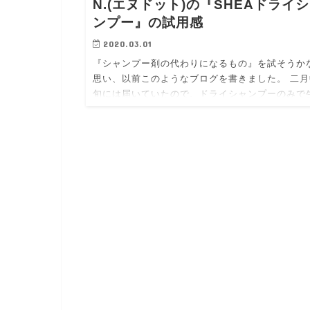
N.(エヌドット)の『SHEAドライ
ンプー』の試用感
2020.03.01
『シャンプー剤の代わりになるもの』を試そうか
思い、以前このようなブログを書きました。 二月
旬には届いていたので、ドライシャンプーのみで
してみようかと思ったんですけど、世の中の現状
ると１日の汚れを落とすために…