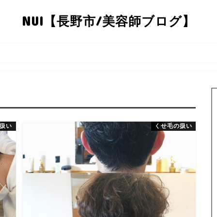
NUI【長野市/美容師ブログ】
扱い
くせ毛の扱い