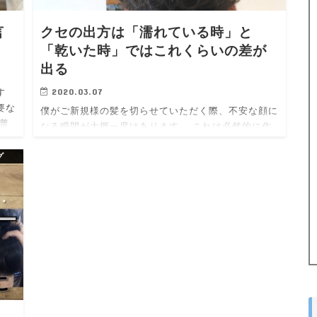
言
クセの出方は「濡れている時」と
「乾いた時」ではこれくらいの差が
出る
2020.03.07
す
要な
僕がご新規様の髪を切らせていただく際、不安な顔に
普
なる瞬間が大概一度はあります。 これは必然的に作
え
っている場面なのでもう慣れたものですが、、 その
グ
瞬間がこちら。 濡れている状態から、 渇き上がった
時。 この写真はボリューム…